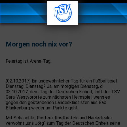
Morgen noch nix vor?
Feiertag ist Arena-Tag.
(02.10.2017) Ein ungewöhnlicher Tag für ein Fußballspiel.
Dienstag. Dienstag? Ja, am morgigen Dienstag, d.
03.10.2017, dem Tag der Deutschen Einheit, lädt der TSV
Gera-Westvororte zum nächsten Heimspiel, wenn es
gegen den gestandenen Landesklassisten aus Bad
Blankenburg wieder um Punkte geht.
Mit Schaschlik, Rostern, Rostbräteln und Hacksteaks
verwöhnt „uns Jörg“ zum Tag der Deutschen Einheit seine