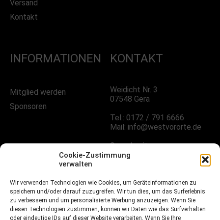
Versand
Kontakt
INFORMATIONEN
KONTAKT
Weidicht Nr. 3
Mitglied werden
07548 Gera
Sponsoren
Tel.: 0172 / 791 6666
Mail: info@westvororte.de
Sprechzeiten:
Nach Vereinbarung
Cookie-Zustimmung
verwalten
FOLGE UNS!
Wir verwenden Technologien wie Cookies, um Geräteinformationen zu
speichern und/oder darauf zuzugreifen. Wir tun dies, um das Surferlebnis
zu verbessern und um personalisierte Werbung anzuzeigen. Wenn Sie
diesen Technologien zustimmen, können wir Daten wie das Surfverhalten
oder eindeutige IDs auf dieser Website verarbeiten. Wenn Sie Ihre