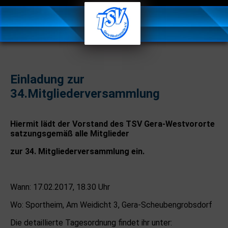
Einladung zur
34.Mitgliederversammlung
Hiermit lädt der Vorstand des TSV Gera-Westvororte
satzungsgemäß alle Mitglieder
zur 34. Mitgliederversammlung ein.
Wann: 17.02.2017, 18.30 Uhr
Wo: Sportheim, Am Weidicht 3, Gera-Scheubengrobsdorf
Die detaillierte Tagesordnung findet ihr unter: