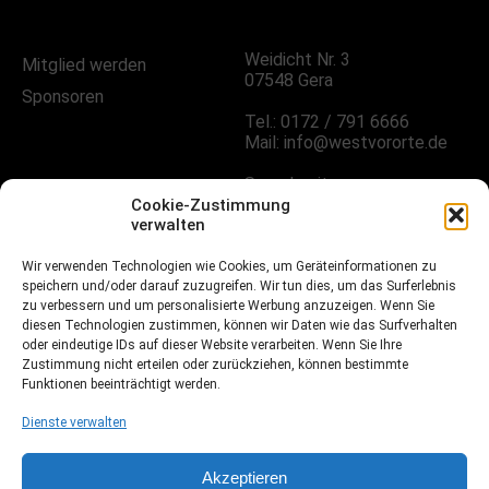
Weidicht Nr. 3
Mitglied werden
07548 Gera
Sponsoren
Tel.: 0172 / 791 6666
Mail: info@westvororte.de
Sprechzeiten:
Nach Vereinbarung
Cookie-Zustimmung
verwalten
FOLGE UNS!
Wir verwenden Technologien wie Cookies, um Geräteinformationen zu
speichern und/oder darauf zuzugreifen. Wir tun dies, um das Surferlebnis
zu verbessern und um personalisierte Werbung anzuzeigen. Wenn Sie
diesen Technologien zustimmen, können wir Daten wie das Surfverhalten
oder eindeutige IDs auf dieser Website verarbeiten. Wenn Sie Ihre
Facebook
Zustimmung nicht erteilen oder zurückziehen, können bestimmte
Funktionen beeinträchtigt werden.
Instagramm
Dienste verwalten
Fussball.de
Akzeptieren