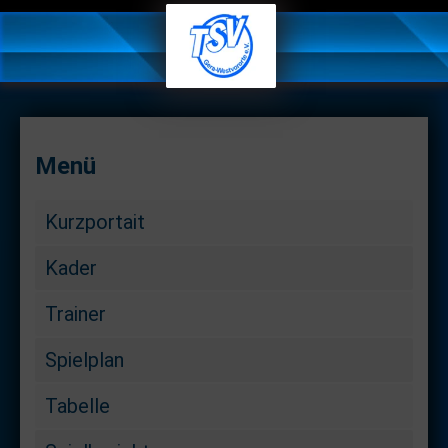
Menü
Kurzportait
Kader
Trainer
Spielplan
Tabelle