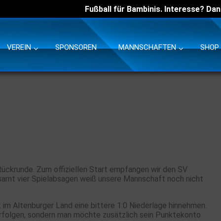
Fußball für Bambinis. Interesse? Dan
VEREIN
SPONSOREN
MANNSCHAFTEN
SHOP
ückrunde. Zum offiziellen Start empfangen wir den SV
gesamt vier Spielabsagen weiß unsere Mannschaft noch nicht
im Altenburger Land eine bittere 1:0 Niederlage hinnehmen.
rfolgen, sondern man möchte zusätzlich sein Punktekonto