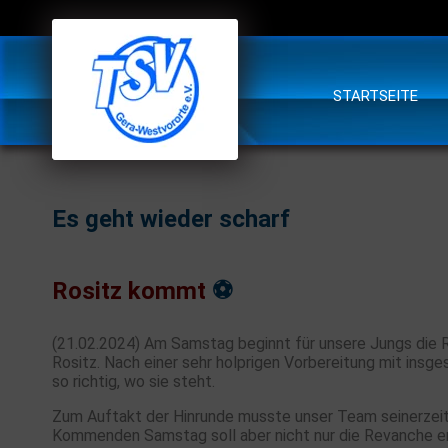
STARTSEITE
Es geht wieder scharf ️
Rositz kommt
⚽️
(21.02.2024) Am Samstag beginnt für unsere Jungs die R
Rositz. Nach einer sehr holprigen Vorbereitung mit ins
so richtig, wo sie steht.
Zum Auftakt der Hinrunde musste unser Team seinerzeit 
Kommenden Samstag soll aber nicht nur die Revanche e