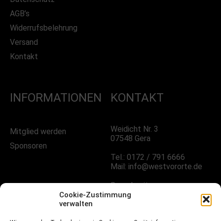
AGB’s
Widerrufsbelehrung
Versand
Kontakt
INFORMATIONEN
KONTAKT
Weidicht Nr. 3
Mitglied werden
07548 Gera
Sponsoren
Tel.: 0172 / 791 6666
Mail: info@westvororte.de
Sprechzeiten:
Nach Vereinbarung
Cookie-Zustimmung
verwalten