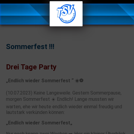
Sommerfest !!!
Drei Tage Party
„Endlich wieder Sommerfest “ ☀️⚽️
(10.07.2023) Keine Langeweile. Gestern Sommerpause,
morgen Sommerfest ☀️ Endlich! Lange mussten wir
warten, ehe wir heute endlich wieder einmal freudig und
lautstark verkünden können:
„Endlich wieder Sommerfest„
Nur noch knapp zwei Wochen ➡️ Hier ein kleiner Überblick,