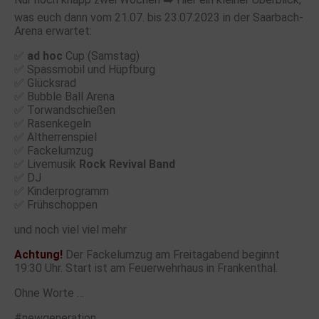
was euch dann vom 21.07. bis 23.07.2023 in der Saarbach-
Arena erwartet:
✅
ad hoc
Cup (Samstag)
✅ Spassmobil und Hüpfburg
✅ Glücksrad
✅ Bubble Ball Arena
✅ Torwandschießen
✅ Rasenkegeln
✅ Altherrenspiel
✅ Fackelumzug
✅ Livemusik
Rock Revival Band
✅ DJ
✅ Kinderprogramm
✅ Frühschoppen
und noch viel viel mehr
Achtung!
Der Fackelumzug am Freitagabend beginnt
19:30 Uhr. Start ist am Feuerwehrhaus in Frankenthal.
Ohne Worte …
#newgeneration