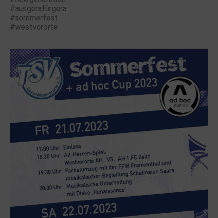
#ausgerafürgera
#sommerfest
#westvororte