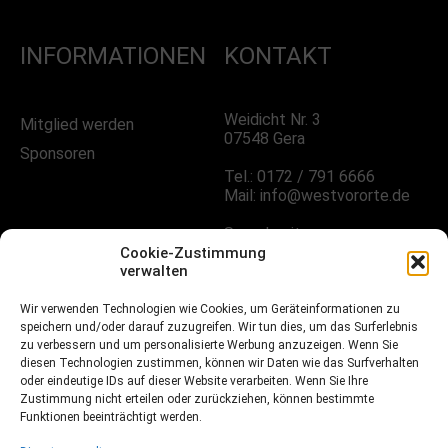
INFORMATIONEN
KONTAKT
Weidicht Nr. 3
Mitglied werden
07548 Gera
Sponsoren
Tel.: 0172 / 791 6666
Mail: info@westvororte.de
Sprechzeiten:
Nach Vereinbarung
Cookie-Zustimmung
verwalten
Wir verwenden Technologien wie Cookies, um Geräteinformationen zu
FOLGE UNS!
speichern und/oder darauf zuzugreifen. Wir tun dies, um das Surferlebnis
zu verbessern und um personalisierte Werbung anzuzeigen. Wenn Sie
diesen Technologien zustimmen, können wir Daten wie das Surfverhalten
oder eindeutige IDs auf dieser Website verarbeiten. Wenn Sie Ihre
Facebook
Zustimmung nicht erteilen oder zurückziehen, können bestimmte
Funktionen beeinträchtigt werden.
Instagramm