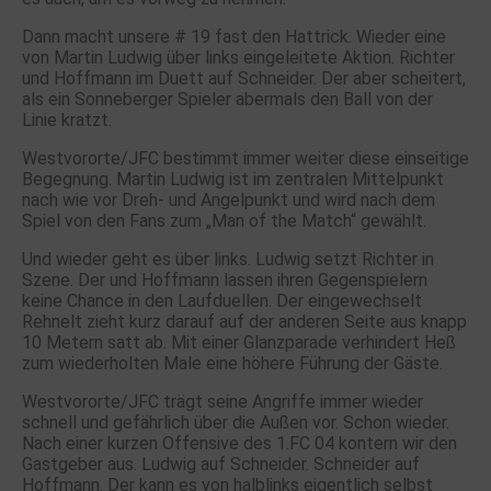
Dann macht unsere # 19 fast den Hattrick. Wieder eine
von Martin Ludwig über links eingeleitete Aktion. Richter
und Hoffmann im Duett auf Schneider. Der aber scheitert,
als ein Sonneberger Spieler abermals den Ball von der
Linie kratzt.
Westvororte/JFC bestimmt immer weiter diese einseitige
Begegnung. Martin Ludwig ist im zentralen Mittelpunkt
nach wie vor Dreh- und Angelpunkt und wird nach dem
Spiel von den Fans zum „Man of the Match“ gewählt.
Und wieder geht es über links. Ludwig setzt Richter in
Szene. Der und Hoffmann lassen ihren Gegenspielern
keine Chance in den Laufduellen. Der eingewechselt
Rehnelt zieht kurz darauf auf der anderen Seite aus knapp
10 Metern satt ab. Mit einer Glanzparade verhindert Heß
zum wiederholten Male eine höhere Führung der Gäste.
Westvororte/JFC trägt seine Angriffe immer wieder
schnell und gefährlich über die Außen vor. Schon wieder.
Nach einer kurzen Offensive des 1.FC 04 kontern wir den
Gastgeber aus. Ludwig auf Schneider. Schneider auf
Hoffmann. Der kann es von halblinks eigentlich selbst