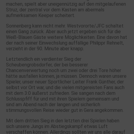
machen, spielt aber uneigennützig auf den mitgelaufenen
Struz, der zentral vor dem Kasten am abermals
aufmerksamen Keeper scheitert.
Sonnenberg kann nicht mehr. Westvororte/JFC schaltet
einen Gang zurück. Aber auch jetzt ergeben sich für die
Weiß-Blauen Gäste weitere Möglichkeiten. Eine davon hat
der nach seiner Einwechslung auffällige Philippr Rehnelt,
verzieht in der 90. Minute aber knapp.
Letztendlich ein verdienter Sieg der
Scheubengrobsdorfer, der bei besserer
Chancenverwertung noch um zwei oder drei Tore höher
hätte ausfallen können, ja müssen. Dennoch waren unsere
Spieler, unser neuer Sportlicher Leiter Frank Günther, der
selbst vor Ort war, und die vielen mitgereisten Fans auch
mit dem 3:0 äußerst zufrieden. Sie sangen nach dem
Schlusspfiff für und mit ihren Spielern gemeinsam und
sind am Abend nach der langen und sicherlich
stimmungsvollen Reise wieder gut in Gera angekommen.
Mit dem dritten Sieg in den letzten drei Spielen haben
sich unsere Jungs im Abstiegskampf etwas Luft
verschaffen können. Allerdings sollten wir uns alle darauf