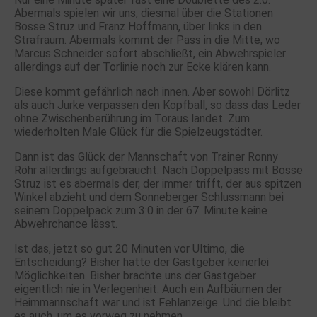
Abermals spielen wir uns, diesmal über die Stationen
Bosse Struz und Franz Hoffmann, über links in den
Strafraum. Abermals kommt der Pass in die Mitte, wo
Marcus Schneider sofort abschließt, ein Abwehrspieler
allerdings auf der Torlinie noch zur Ecke klären kann.
Diese kommt gefährlich nach innen. Aber sowohl Dörlitz
als auch Jurke verpassen den Kopfball, so dass das Leder
ohne Zwischenberührung im Toraus landet. Zum
wiederholten Male Glück für die Spielzeugstädter.
Dann ist das Glück der Mannschaft von Trainer Ronny
Röhr allerdings aufgebraucht. Nach Doppelpass mit Bosse
Struz ist es abermals der, der immer trifft, der aus spitzen
Winkel abzieht und dem Sonneberger Schlussmann bei
seinem Doppelpack zum 3:0 in der 67. Minute keine
Abwehrchance lässt.
Ist das, jetzt so gut 20 Minuten vor Ultimo, die
Entscheidung? Bisher hatte der Gastgeber keinerlei
Möglichkeiten. Bisher brachte uns der Gastgeber
eigentlich nie in Verlegenheit. Auch ein Aufbäumen der
Heimmannschaft war und ist Fehlanzeige. Und die bleibt
es auch, um es vorweg zu nehmen.