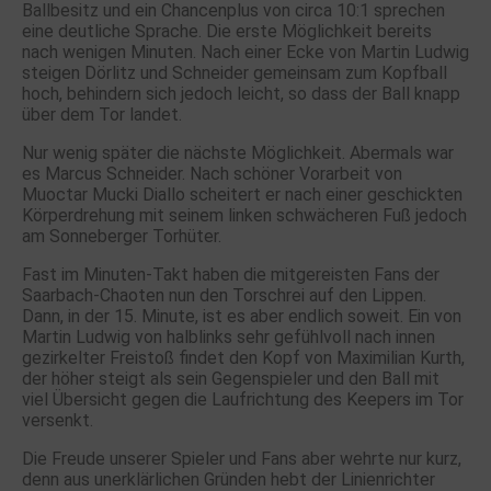
Ballbesitz und ein Chancenplus von circa 10:1 sprechen
eine deutliche Sprache. Die erste Möglichkeit bereits
nach wenigen Minuten. Nach einer Ecke von Martin Ludwig
steigen Dörlitz und Schneider gemeinsam zum Kopfball
hoch, behindern sich jedoch leicht, so dass der Ball knapp
über dem Tor landet.
Nur wenig später die nächste Möglichkeit. Abermals war
es Marcus Schneider. Nach schöner Vorarbeit von
Muoctar Mucki Diallo scheitert er nach einer geschickten
Körperdrehung mit seinem linken schwächeren Fuß jedoch
am Sonneberger Torhüter.
Fast im Minuten-Takt haben die mitgereisten Fans der
Saarbach-Chaoten nun den Torschrei auf den Lippen.
Dann, in der 15. Minute, ist es aber endlich soweit. Ein von
Martin Ludwig von halblinks sehr gefühlvoll nach innen
gezirkelter Freistoß findet den Kopf von Maximilian Kurth,
der höher steigt als sein Gegenspieler und den Ball mit
viel Übersicht gegen die Laufrichtung des Keepers im Tor
versenkt.
Die Freude unserer Spieler und Fans aber wehrte nur kurz,
denn aus unerklärlichen Gründen hebt der Linienrichter