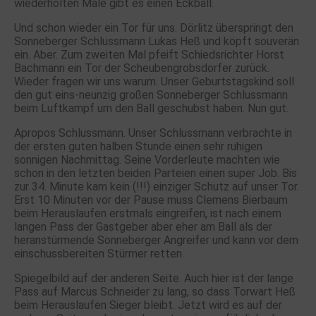
wiederholten Male gibt es einen Eckball.
Und schon wieder ein Tor für uns. Dörlitz überspringt den
Sonneberger Schlussmann Lukas Heß und köpft souverän
ein. Aber. Zum zweiten Mal pfeift Schiedsrichter Horst
Bachmann ein Tor der Scheubengrobsdorfer zurück.
Wieder fragen wir uns warum. Unser Geburtstagskind soll
den gut eins-neunzig großen Sonneberger Schlussmann
beim Luftkampf um den Ball geschubst haben. Nun gut.
Apropos Schlussmann. Unser Schlussmann verbrachte in
der ersten guten halben Stunde einen sehr ruhigen
sonnigen Nachmittag. Seine Vorderleute machten wie
schon in den letzten beiden Parteien einen super Job. Bis
zur 34. Minute kam kein (!!!) einziger Schutz auf unser Tor.
Erst 10 Minuten vor der Pause muss Clemens Bierbaum
beim Herauslaufen erstmals eingreifen, ist nach einem
langen Pass der Gastgeber aber eher am Ball als der
heranstürmende Sonneberger Angreifer und kann vor dem
einschussbereiten Stürmer retten.
Spiegelbild auf der anderen Seite. Auch hier ist der lange
Pass auf Marcus Schneider zu lang, so dass Torwart Heß
beim Herauslaufen Sieger bleibt. Jetzt wird es auf der