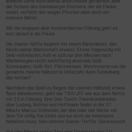
anderen Seite noch einmal ansatzweise gefährlich, aber
der Schuss des Sonneberger Stürmers, der als Flanke
endet, verfehlt den langen Pfosten dann doch um
mehrere Meter.
Mit der knappen aber hochverdienten Führung geht es
kurz darauf in die Pause.
Die zweite Hälfte beginnt mit einem Bärendienst, den
Mucki seiner Mannschaft erweist. Etwas fragwürdig mit
Gelb vorbelastet, holt er sich nur drei Minuten nach
Wiederbeginn recht leichtfertig abermals Gelb.
Konsequenz: Gelb-Rot. Platzverweis. Westvororte nun die
gesamte zweite Halbzeit in Unterzahl. Kann Sonneberg
das nutzen?
Nachdem das Spiel zu Beginn der zweiten Halbzeit etwas
flach daherkommt, geht der TSV/JFC wie aus dem Nichts
mit 2:0 in Führung. Eine One-Touch-Traumkombination
über Ludwig, Richter und Hoffmann findet in der 57.
Minute Marcus Schneider, der drei oder vier Meter vor
dem Tor völlig frei steht und nur noch die Innenseite
hinhalten muss. Sein zehnter Saison-Treffer. Glückwunsch
Nur eine Minute später fast eine Doublette des 2:0.