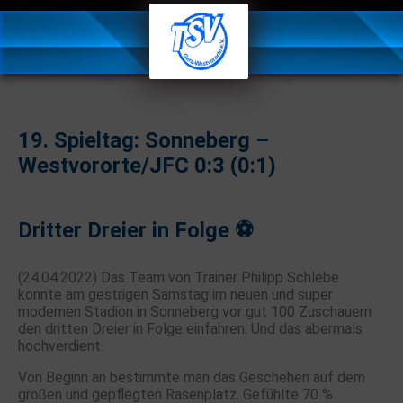
19. Spieltag: Sonneberg –
Westvororte/JFC 0:3 (0:1)
Dritter Dreier in Folge ⚽️
(24.04:2022) Das Team von Trainer Philipp Schlebe
konnte am gestrigen Samstag im neuen und super
modernen Stadion in Sonneberg vor gut 100 Zuschauern
den dritten Dreier in Folge einfahren. Und das abermals
hochverdient.
Von Beginn an bestimmte man das Geschehen auf dem
großen und gepflegten Rasenplatz. Gefühlte 70 %