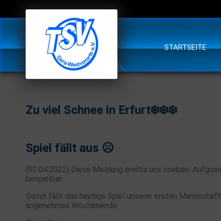
STARTSEITE
Zu viel Schnee in Erfurt❄️❄️❄️
Spiel fällt aus ☹️
(02.04.2022) Diese Meldung ereilte uns soeben. Aufgrund 
bespielbar.
Somit fällt das heutige Spiel unserer ersten Mannschaft 
angenehmes Wochenende.