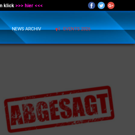
n klick
>>> hier <<<
NEWS ARCHIV
EVENTS 2026