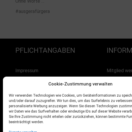
Ohne Worte …
#ausgerafürgera
PFLICHTANGABEN
INFORM
Impressum
Mitglied we
Datenschutz
Sponsoren
Cookie-Zustimmung verwalten
AGB’s
Widerrufsbelehrung
Wir verwenden Technologien wie Cookies, um Geräteinformationen zu speich
und/oder darauf zuzugreifen. Wir tun dies, um das Surferlebnis zu verbesse
Versand
personalisierte Werbung anzuzeigen. Wenn Sie diesen Technologien zustim
wir Daten wie das Surfverhalten oder eindeutige IDs auf dieser Website verar
Kontakt
Sie Ihre Zustimmung nicht erteilen oder zurückziehen, können bestimmte Fu
beeinträchtigt werden.