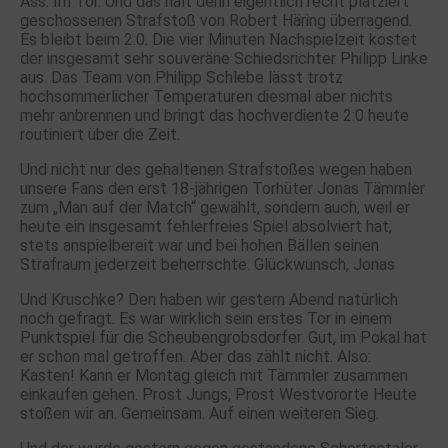
Ass. Im Tor. Und das hält denn eigentlich recht platziert
geschossenen Strafstoß von Robert Häring überragend.
Es bleibt beim 2:0. Die vier Minuten Nachspielzeit kostet
der insgesamt sehr souveräne Schiedsrichter Philipp Linke
aus. Das Team von Philipp Schlebe lässt trotz
hochsommerlicher Temperaturen diesmal aber nichts
mehr anbrennen und bringt das hochverdiente 2:0 heute
routiniert über die Zeit.
Und nicht nur des gehaltenen Strafstoßes wegen haben
unsere Fans den erst 18-jährigen Torhüter Jonas Tämmler
zum „Man auf der Match“ gewählt, sondern auch, weil er
heute ein insgesamt fehlerfreies Spiel absolviert hat,
stets anspielbereit war und bei hohen Bällen seinen
Strafraum jederzeit beherrschte. Glückwunsch, Jonas
Und Kruschke? Den haben wir gestern Abend natürlich
noch gefragt. Es war wirklich sein erstes Tor in einem
Punktspiel für die Scheubengrobsdorfer. Gut, im Pokal hat
er schon mal getroffen. Aber das zählt nicht. Also:
Kasten! Kann er Montag gleich mit Tämmler zusammen
einkaufen gehen. Prost Jungs, Prost Westvororte Heute
stoßen wir an. Gemeinsam. Auf einen weiteren Sieg.