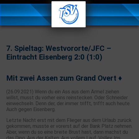
7. Spieltag: Westvororte/JFC –
Eintracht Eisenberg 2:0 (1:0)
Mit zwei Assen zum Grand Overt ♦️
(26.09.2021) Wenn du ein Ass aus dem Ärmel ziehen
willst, musst du vorher eins reinstecken. Oder Schneider
einwechseln. Denn der, der immer trifft, trifft auch heute.
Auch gegen Eisenberg.
Letzte Nacht erst mit dem Flieger aus dem Urlaub zurück
gekommen, musste er vorerst auf der Bank Platz nehmen.
Aber, wenn du so eine breite Brust hast, dann machst du
das Ding. Aus der Kalten. Aus vollem Lauf. Volley. Ins