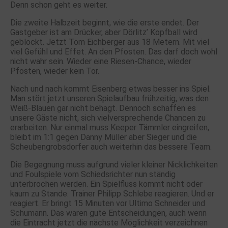
Denn schon geht es weiter.
Die zweite Halbzeit beginnt, wie die erste endet. Der
Gastgeber ist am Drücker, aber Dörlitz’ Kopfball wird
geblockt. Jetzt Tom Eichberger aus 18 Metern. Mit viel
viel Gefühl und Effet. An den Pfosten. Das darf doch wohl
nicht wahr sein. Wieder eine Riesen-Chance, wieder
Pfosten, wieder kein Tor.
Nach und nach kommt Eisenberg etwas besser ins Spiel.
Man stört jetzt unseren Spielaufbau frühzeitig, was den
Weiß-Blauen gar nicht behagt. Dennoch schaffen es
unsere Gäste nicht, sich vielversprechende Chancen zu
erarbeiten. Nur einmal muss Keeper Tämmler eingreifen,
bleibt im 1:1 gegen Danny Müller aber Sieger und die
Scheubengrobsdorfer auch weiterhin das bessere Team.
Die Begegnung muss aufgrund vieler kleiner Nicklichkeiten
und Foulspiele vom Schiedsrichter nun ständig
unterbrochen werden. Ein Spielfluss kommt nicht oder
kaum zu Stande. Trainer Philipp Schlebe reagieren. Und er
reagiert. Er bringt 15 Minuten vor Ultimo Schneider und
Schumann. Das waren gute Entscheidungen, auch wenn
die Eintracht jetzt die nächste Möglichkeit verzeichnen