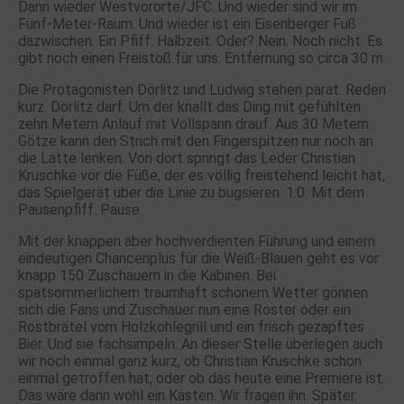
Dann wieder Westvororte/JFC. Und wieder sind wir im
Fünf-Meter-Raum. Und wieder ist ein Eisenberger Fuß
dazwischen. Ein Pfiff. Halbzeit. Oder? Nein. Noch nicht. Es
gibt noch einen Freistoß für uns. Entfernung so circa 30 m.
Die Protagonisten Dörlitz und Ludwig stehen parat. Reden
kurz. Dörlitz darf. Um der knallt das Ding mit gefühlten
zehn Metern Anlauf mit Vollspann drauf. Aus 30 Metern.
Götze kann den Strich mit den Fingerspitzen nur noch an
die Latte lenken. Von dort springt das Leder Christian
Kruschke vor die Füße, der es völlig freistehend leicht hat,
das Spielgerät über die Linie zu bugsieren. 1:0. Mit dem
Pausenpfiff. Pause.
Mit der knappen aber hochverdienten Führung und einem
eindeutigen Chancenplus für die Weiß-Blauen geht es vor
knapp 150 Zuschauern in die Kabinen. Bei
spätsommerlichem traumhaft schönem Wetter gönnen
sich die Fans und Zuschauer nun eine Roster oder ein
Rostbrätel vom Holzkohlegrill und ein frisch gezapftes
Bier. Und sie fachsimpeln. An dieser Stelle überlegen auch
wir noch einmal ganz kurz, ob Christian Kruschke schon
einmal getroffen hat, oder ob das heute eine Premiere ist.
Das wäre dann wohl ein Kasten. Wir fragen ihn. Später.