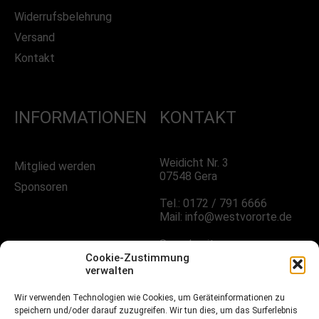
Widerrufsbelehrung
Versand
Kontakt
INFORMATIONEN
KONTAKT
Weidicht Nr. 3
Mitglied werden
07548 Gera
Sponsoren
Tel.: 0172 / 791 6666
Mail: info@westvororte.de
Sprechzeiten:
Nach Vereinbarung
Cookie-Zustimmung
verwalten
Wir verwenden Technologien wie Cookies, um Geräteinformationen zu
FOLGE UNS!
speichern und/oder darauf zuzugreifen. Wir tun dies, um das Surferlebnis