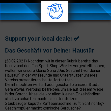
Support your local dealer ✅
Das Geschäft vor Deiner Haustür
(28.02.2021) Nachdem wir in dieser Rubrik bereits das
Kanitz und den Fan Sport Shop Winkler vorgestellt haben,
wollen wir unsere kleine Serie „Das Geschäft vor deiner
Haustür“, in der wir Freunde und Unterstützer unseres
Vereins präsentieren, heute fortsetzen.
Damit möchten wir für Ladengeschäfte unserer Stadt
Gera etwas Werbung betreiben, um sie auf diesem Wege
in der Corona-Krise, die vor allem kleinen Einzelhändlern
stark zu schaffen macht, zu unterstützen.
Staubsauger kaputt? Kaffeemaschine läuft nicht richtig?
Geschirrspüler macht komische Geräusche?