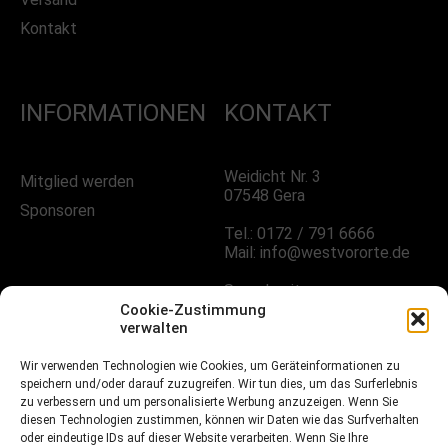
Kontakt
INFORMATIONEN
KONTAKT
Weidicht Nr. 3
Mitglied werden
07548 Gera
Sponsoren
Tel.: 0172 / 791 6666
Mail: info@westvororte.de
Sprechzeiten:
Nach Vereinbarung
Cookie-Zustimmung
verwalten
Wir verwenden Technologien wie Cookies, um Geräteinformationen zu
FOLGE UNS!
speichern und/oder darauf zuzugreifen. Wir tun dies, um das Surferlebnis
zu verbessern und um personalisierte Werbung anzuzeigen. Wenn Sie
diesen Technologien zustimmen, können wir Daten wie das Surfverhalten
oder eindeutige IDs auf dieser Website verarbeiten. Wenn Sie Ihre
Facebook