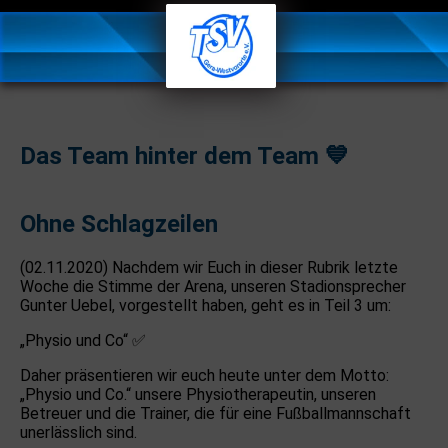
Das Team hinter dem Team 💙
Ohne Schlagzeilen
(02.11.2020) Nachdem wir Euch in dieser Rubrik letzte
Woche die Stimme der Arena, unseren Stadionsprecher
Gunter Uebel, vorgestellt haben, geht es in Teil 3 um:
„Physio und Co“ ✅
Daher präsentieren wir euch heute unter dem Motto:
„Physio und Co.“ unsere Physiotherapeutin, unseren
Betreuer und die Trainer, die für eine Fußballmannschaft
unerlässlich sind.